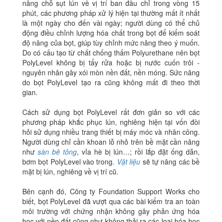
nâng chỗ sụt lún về vị trí ban đầu chỉ trong vòng 15
phút, các phương pháp xử lý hiện tại thường mất ít nhất
là một ngày cho đến vài ngày; người dùng có thể chủ
động điều chỉnh lượng hóa chất trong bọt để kiểm soát
độ nâng của bọt, giúp tùy chỉnh mức nâng theo ý muốn.
Do có cấu tạo từ chất chống thấm Polyurethane nên bọt
PolyLevel không bị tẩy rửa hoặc bị nước cuốn trôi -
nguyên nhân gây xói mòn nền đất, nền móng. Sức nâng
do bọt PolyLevel tạo ra cũng không mất đi theo thời
gian.
Cách sử dụng bọt PolyLevel rất đơn giản so với các
phương pháp khắc phục lún, nghiêng hiện tại vốn đòi
hỏi sử dụng nhiều trang thiết bị máy móc và nhân công.
Người dùng chỉ cần khoan lỗ nhỏ trên bề mặt cần nâng
như
sàn bê tông
, vỉa hè bị lún…; rồi lắp đặt ống dẫn,
bơm bọt PolyLevel vào trong.
Vật liệu
sẽ tự nâng các bề
mặt bị lún, nghiêng về vị trí cũ.
Bên cạnh đó, Công ty Foundation Support Works cho
biết, bọt PolyLevel đã vượt qua các bài kiểm tra an toàn
môi trường với chứng nhận không gây phản ứng hóa
học với nền đất cũng như không thải ra các loại hóa học