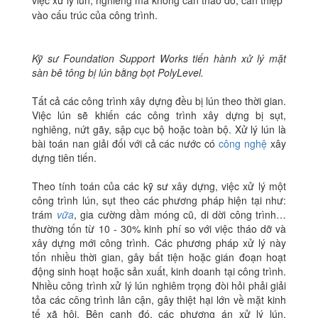
việc xử lý lún, nghiêng mà không cần tháo dỡ, can thiệp
vào cấu trúc của công trình.
Kỹ sư Foundation Support Works tiến hành xử lý mặt
sàn bê tông bị lún bằng bọt PolyLevel.
Tất cả các công trình xây dựng đều bị lún theo thời gian.
Việc lún sẽ khiến các công trình xây dựng bị sụt,
nghiêng, nứt gãy, sập cục bộ hoặc toàn bộ. Xử lý lún là
bài toán nan giải đối với cả các nước có
công nghệ
xây
dựng tiên tiến.
Theo tính toán của các kỹ sư xây dựng, việc xử lý một
công trình lún, sụt theo các phương pháp hiện tại như:
trám
vữa
, gia cường dầm móng cũ, di dời công trình…
thường tốn từ 10 - 30% kinh phí so với việc tháo dỡ và
xây dựng mới công trình. Các phương pháp xử lý này
tốn nhiều thời gian, gây bất tiện hoặc gián đoạn hoạt
động sinh hoạt hoặc sản xuất, kinh doanh tại công trình.
Nhiều công trình xử lý lún nghiêm trọng đòi hỏi phải giải
tỏa các công trình lân cận, gây thiệt hại lớn về mặt kinh
tế xã hội. Bên cạnh đó, các phương án xử lý lún,