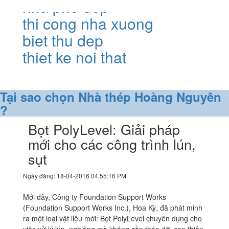
nha pho dep
thi cong nha xuong
biet thu dep
thiet ke noi that
Tại sao chọn Nhà thép Hoàng Nguyên
?
Bọt PolyLevel: Giải pháp
mới cho các công trình lún,
sụt
Ngày đăng: 18-04-2016 04:55:16 PM
Mới đây, Công ty Foundation Support Works
(Foundation Support Works Inc.), Hoa Kỳ, đã phát minh
ra một loại vật liệu mới: Bọt PolyLevel chuyên dụng cho