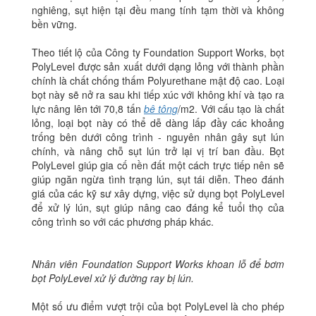
nghiêng, sụt hiện tại đều mang tính tạm thời và không
bền vững.
Theo tiết lộ của Công ty Foundation Support Works, bọt
PolyLevel được sản xuất dưới dạng lỏng với thành phần
chính là chất chống thấm Polyurethane mật độ cao. Loại
bọt này sẽ nở ra sau khi tiếp xúc với không khí và tạo ra
lực nâng lên tới 70,8 tấn
bê tông
/m2. Với cấu tạo là chất
lỏng, loại bọt này có thể dễ dàng lấp đầy các khoảng
trống bên dưới công trình - nguyên nhân gây sụt lún
chính, và nâng chỗ sụt lún trở lại vị trí ban đầu. Bọt
PolyLevel giúp gia cố nền đất một cách trực tiếp nên sẽ
giúp ngăn ngừa tình trạng lún, sụt tái diễn. Theo đánh
giá của các kỹ sư xây dựng, việc sử dụng bọt PolyLevel
để xử lý lún, sụt giúp nâng cao đáng kể tuổi thọ của
công trình so với các phương pháp khác.
Nhân viên Foundation Support Works khoan lỗ để bơm
bọt PolyLevel xử lý đường ray bị lún.
Một số ưu điểm vượt trội của bọt PolyLevel là cho phép