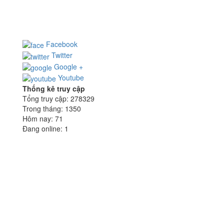
TP.HCM
Điện thoại: (028) 355 922 99 - Fax: (028) 355 926 15
Email:
hn@hoangnguyensteel.com
- Website:
www.hoangnguyensteel.com
Facebook
Twitter
Google +
Youtube
Thống kê truy cập
Tổng truy cập:
278329
Trong tháng:
1350
Hôm nay:
71
Đang online:
1