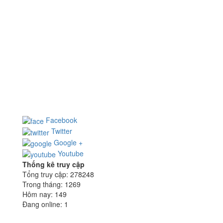
CÔNG TY CỔ PHẦN NHÀ THÉP HOÀNG NGUYÊN
Địa chỉ: 65/7 Nguyễn Minh Hoàng, P.12, Q.Tân Bình,
TP.HCM
Điện thoại: (028) 355 922 99 - Fax: (028) 355 926 15
Email:
hn@hoangnguyensteel.com
- Website:
www.hoangnguyensteel.com
Facebook
Twitter
Google +
Youtube
Thống kê truy cập
Tổng truy cập:
278248
Trong tháng:
1269
Hôm nay:
149
Đang online:
1