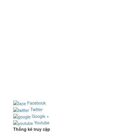
CÔNG TY CỔ PHẦN NHÀ THÉP HOÀNG NGUYÊN
Địa chỉ: 65/7 Nguyễn Minh Hoàng, P.12, Q.Tân Bình,
TP.HCM
Điện thoại: (028) 355 922 99 - Fax: (028) 355 926 15
Email:
hn@hoangnguyensteel.com
- Website:
www.hoangnguyensteel.com
Facebook
Twitter
Google +
Youtube
Thống kê truy cập